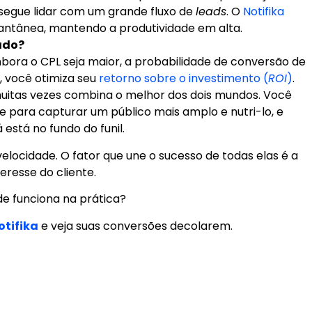
nsegue lidar com um grande fluxo de
leads
. O
Notifika
stantânea, mantendo a produtividade em alta.
ado?
ora o CPL seja maior, a probabilidade de conversão de
 você otimiza seu
retorno sobre o investimento (
ROI
)
.
 muitas vezes combina o melhor dos dois mundos. Você
 para capturar um público mais amplo e nutri-lo, e
está no fundo do funil.
locidade. O fator que une o sucesso de todas elas é a
resse do cliente.
ade funciona na prática?
otifika
e veja suas conversões decolarem.