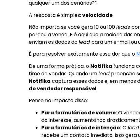
qualquer um dos cenários?”.
A resposta é simples:
velocidade
.
Não importa se você gera 10 ou 100
leads
por 
perdeu a venda. E é aqui que a maioria das e
enviam os dados do
lead
para um e-mail ou u
É para resolver exatamente essa dor que o
N
De uma forma prática, o
Notifika
funciona c
time de vendas. Quando um
lead
preenche se
Notifika
captura esses dados e, em menos d
do vendedor responsável
.
Pense no impacto disso:
Para formulários de volume:
O vended
do interesse, aumentando drasticamente
Para formulários de intenção:
O
lead
recebe um contato imediato. Isso gera u