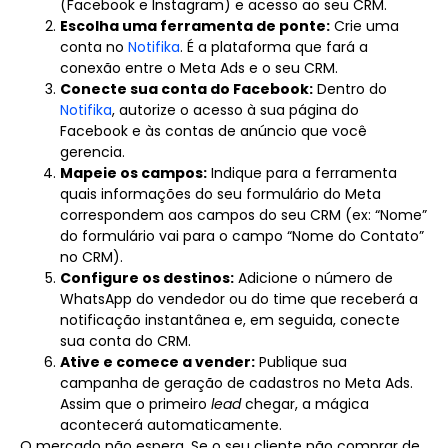
(Facebook e Instagram) e acesso ao seu CRM.
Escolha uma ferramenta de ponte:
Crie uma
conta no
Notifika
. É a plataforma que fará a
conexão entre o Meta Ads e o seu CRM.
Conecte sua conta do Facebook:
Dentro do
Notifika
, autorize o acesso à sua página do
Facebook e às contas de anúncio que você
gerencia.
Mapeie os campos:
Indique para a ferramenta
quais informações do seu formulário do Meta
correspondem aos campos do seu CRM (ex: “Nome”
do formulário vai para o campo “Nome do Contato”
no CRM).
Configure os destinos:
Adicione o número de
WhatsApp do vendedor ou do time que receberá a
notificação instantânea e, em seguida, conecte
sua conta do CRM.
Ative e comece a vender:
Publique sua
campanha de geração de cadastros no Meta Ads.
Assim que o primeiro
lead
chegar, a mágica
acontecerá automaticamente.
O mercado não espera. Se o seu cliente não comprar de